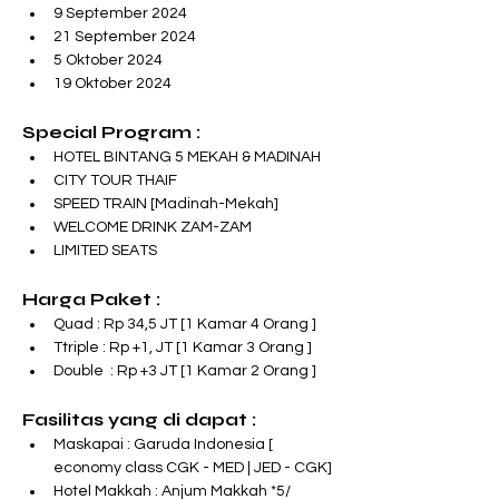
9 September 2024
21 September 2024
5 Oktober 2024
19 Oktober 2024
Special Program :
HOTEL BINTANG 5 MEKAH & MADINAH
CITY TOUR THAIF
SPEED TRAIN [Madinah-Mekah]
WELCOME DRINK ZAM-ZAM
LIMITED SEATS
Harga Paket :
Quad : Rp 34,5 JT [1 Kamar 4 Orang ]
Ttriple : Rp +1, JT [1 Kamar 3 Orang ]
Double  : Rp +3 JT [1 Kamar 2 Orang ]
Fasilitas yang di dapat :
Maskapai : Garuda Indonesia [ 
economy class CGK - MED | JED - CGK]
Hotel Makkah : Anjum Makkah *5/ 